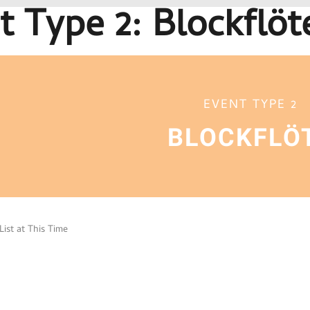
t Type 2: Blockflöt
EVENT TYPE 2
BLOCKFLÖ
ist at This Time