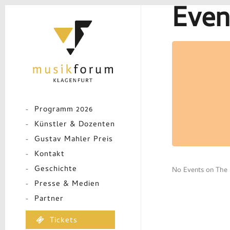
Even
Skip
to
main
content
Programm 2026
Künstler & Dozenten
Gustav Mahler Preis
Kontakt
Geschichte
No Events on The L
Presse & Medien
Partner
Tickets