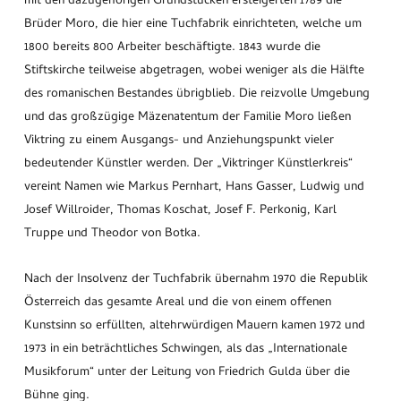
mit den dazugehörigen Grundstücken ersteigerten 1789 die
Brüder Moro, die hier eine Tuchfabrik einrichteten, welche um
1800 bereits 800 Arbeiter beschäftigte. 1843 wurde die
Stiftskirche teilweise abgetragen, wobei weniger als die Hälfte
des romanischen Bestandes übrigblieb. Die reizvolle Umgebung
und das großzügige Mäzenatentum der Familie Moro ließen
Viktring zu einem Ausgangs- und Anziehungspunkt vieler
bedeutender Künstler werden. Der „Viktringer Künstlerkreis“
vereint Namen wie Markus Pernhart, Hans Gasser, Ludwig und
Josef Willroider, Thomas Koschat, Josef F. Perkonig, Karl
Truppe und Theodor von Botka.
Nach der Insolvenz der Tuchfabrik übernahm 1970 die Republik
Österreich das gesamte Areal und die von einem offenen
Kunstsinn so erfüllten, altehrwürdigen Mauern kamen 1972 und
1973 in ein beträchtliches Schwingen, als das „Internationale
Musikforum“ unter der Leitung von Friedrich Gulda über die
Bühne ging.