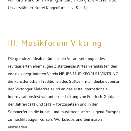
von Kirche und Stift Viktring. in Stift Viktring 1142 – 1992, Ktn.
Universitätsdruckerei Klagenfurt 1992, S. 51f.)
III. Musikforum Viktring
Die geradezu idealen räumlichen Voraussetzungen des
revitalisierten ehemaligen Zisterzienserstiftes veranlaßten den
vor 1987 gegründeten Verein NEUES MUSIKFORUM VIKTRING
die künstlerischen Traditionen des Stiftes – man denke dabei an
den Viktringer Malerkreis und an das erste internationale
Improvisationsfestival unter der Leitung von Friedrich Gulda in
den Jahren 1972 und 1973 – fortzusetzen und in den
Sommerferien die kunst- und musikbegeisterte Jugend Europas
zu hochklassigen Kursen, Workshops und Seminaren
einzuladen.