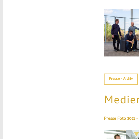
20200706_Azawan_1
Presse - Archiv
Medien
Presse Foto 2021
– 
mf_viktring_024