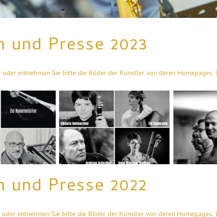
n und Presse 2023
 oder entnehmen Sie bitte die Bilder der Künstler von deren Homepages. L
Freispiel
:xy
Improvisations-
Band
Biennale
n und Presse 2022
 oder entnehmen Sie bitte die Bilder der Künstler von deren Homepages. L