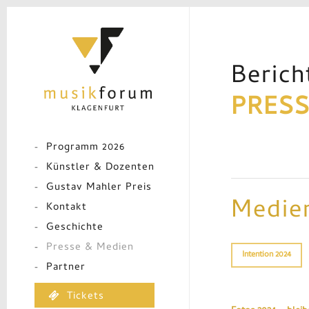
Skip
to
main
content
Berich
PRESS
Programm 2026
Künstler & Dozenten
Gustav Mahler Preis
Medie
Kontakt
Geschichte
Presse & Medien
Intention 2024
Partner
Tickets