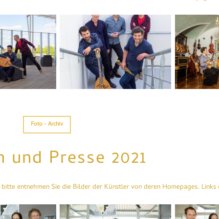
75_A2942_c
20200706_Azawan_246_A3000_c
Trio
Nubium
Foto - Archiv
 und Presse 2021
bitte entnehmen Sie die Bilder der Künstler von deren Homepages. Links 
mf_viktring_023
mf_viktring_02