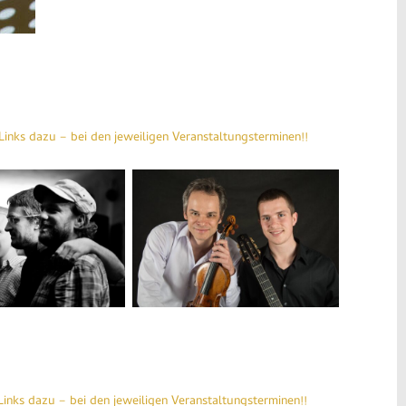
inks dazu – bei den jeweiligen Veranstaltungsterminen!!
Benjamin
Schmid
&
Diknu
Schneeberger_photo
by
blowup
Kopie
inks dazu – bei den jeweiligen Veranstaltungsterminen!!