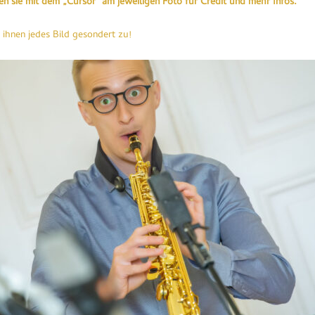
en sie mit dem „
Cursor
“ am jeweiligen Foto für Credit und mehr Infos.
 ihnen jedes Bild gesondert zu!