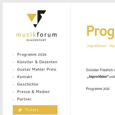
Skip
to
main
content
Prog
„ImproVision“- Mu
Programm 2026
Künstler & Dozenten
Gustav Mahler Preis
Gründer Friedrich
Kontakt
„ImproVision“
und
Geschichte
Programm 2021
Presse & Medien
Partner
Tickets