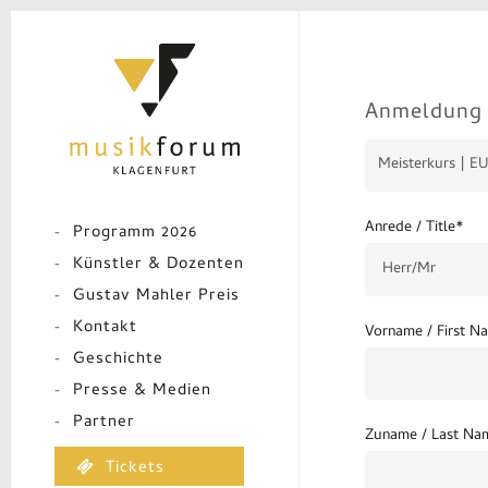
Skip
to
main
content
Anmeldung 
Anrede / Title*
Programm 2026
Künstler & Dozenten
Gustav Mahler Preis
Kontakt
Vorname / First N
Geschichte
Presse & Medien
Partner
Zuname / Last Na
Tickets