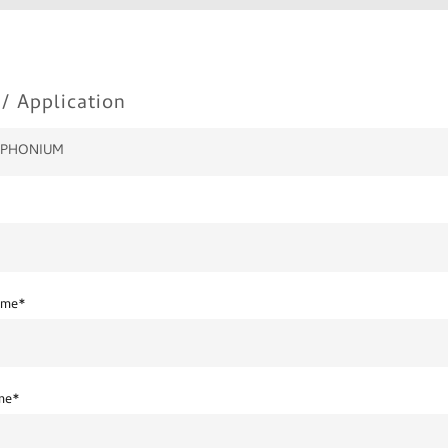
/ Application
ame*
me*