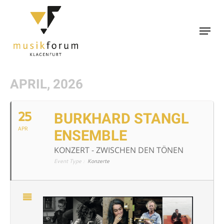
Skip
to
Menu
main
content
APRIL, 2026
25
BURKHARD STANGL
APR
ENSEMBLE
KONZERT - ZWISCHEN DEN TÖNEN
Event Type :
Konzerte