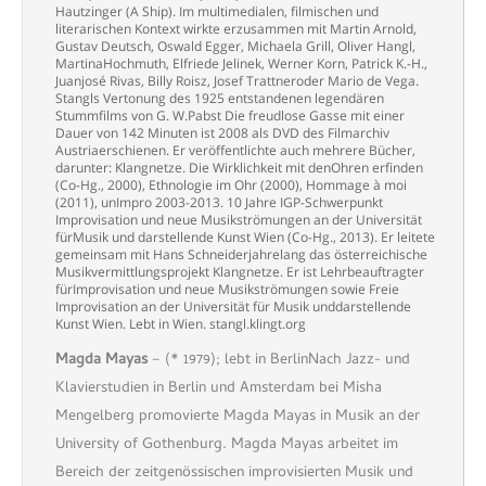
Hautzinger (A Ship). Im multimedialen, filmischen und
literarischen Kontext wirkte erzusammen mit Martin Arnold,
Gustav Deutsch, Oswald Egger, Michaela Grill, Oliver Hangl,
MartinaHochmuth, Elfriede Jelinek, Werner Korn, Patrick K.-H.,
Juanjosé Rivas, Billy Roisz, Josef Trattneroder Mario de Vega.
Stangls Vertonung des 1925 entstandenen legendären
Stummfilms von G. W.Pabst Die freudlose Gasse mit einer
Dauer von 142 Minuten ist 2008 als DVD des Filmarchiv
Austriaerschienen. Er veröffentlichte auch mehrere Bücher,
darunter: Klangnetze. Die Wirklichkeit mit denOhren erfinden
(Co-Hg., 2000), Ethnologie im Ohr (2000), Hommage à moi
(2011), unImpro 2003-2013. 10 Jahre IGP-Schwerpunkt
Improvisation und neue Musikströmungen an der Universität
fürMusik und darstellende Kunst Wien (Co-Hg., 2013). Er leitete
gemeinsam mit Hans Schneiderjahrelang das österreichische
Musikvermittlungsprojekt Klangnetze. Er ist Lehrbeauftragter
fürImprovisation und neue Musikströmungen sowie Freie
Improvisation an der Universität für Musik unddarstellende
Kunst Wien. Lebt in Wien. stangl.klingt.org
Magda Mayas
– (* 1979); lebt in BerlinNach Jazz- und
Klavierstudien in Berlin und Amsterdam bei Misha
Mengelberg promovierte Magda Mayas in Musik an der
University of Gothenburg. Magda Mayas arbeitet im
Bereich der zeitgenössischen improvisierten Musik und