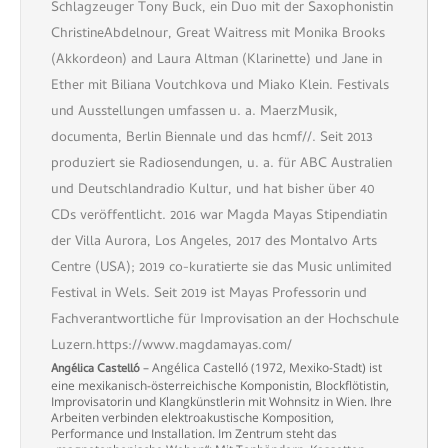
Schlagzeuger Tony Buck, ein Duo mit der Saxophonistin
ChristineAbdelnour, Great Waitress mit Monika Brooks
(Akkordeon) and Laura Altman (Klarinette) und Jane in
Ether mit Biliana Voutchkova und Miako Klein. Festivals
und Ausstellungen umfassen u. a. MaerzMusik,
documenta, Berlin Biennale und das hcmf//. Seit 2013
produziert sie Radiosendungen, u. a. für ABC Australien
und Deutschlandradio Kultur, und hat bisher über 40
CDs veröffentlicht. 2016 war Magda Mayas Stipendiatin
der Villa Aurora, Los Angeles, 2017 des Montalvo Arts
Centre (USA); 2019 co-kuratierte sie das Music unlimited
Festival in Wels. Seit 2019 ist Mayas Professorin und
Fachverantwortliche für Improvisation an der Hochschule
Luzern.https://www.magdamayas.com/
– Angélica Castelló (1972, Mexiko-Stadt) ist
Angélica Castelló
eine mexikanisch-österreichische Komponistin, Blockflötistin,
Improvisatorin und Klangkünstlerin mit Wohnsitz in Wien. Ihre
Arbeiten verbinden elektroakustische Komposition,
Performance und Installation. Im Zentrum steht das