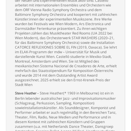
der Neuen und Experimentellen Musik aktiv sind. Castelló
arbeitet mit internationalen Ensembles und Orchestern wie
dem ORF Vienna Radio Symphony Orchestra und dem
Baltimore Symphony Orchestra und kooperiert mit zahlreichen
Künstler:innen der experimentellen Musikszene. Ihre Werke
wurden bei Festivals wie Wien Modern, Ars Electronica und
Darmstädter Ferienkurse präsentiert. Zu ihren wichtigen
Projekten zählen das Musiktheater Red Rooms (UA 2022 bei
Wien Modern), das Orchesterwerk STAR WASHERS (2020–21,
für das Baltimore Symphony Orchestra) sowie die Installation
CATORCE REFLEXIONES SOBRE EL FIN (2019, Oaxaca). Sie lehrt
im ELAK-Programm der mdw – Universität für Musik und
darstellende Kunst Wien. Castelló studierte in Mexiko-Stadt,
Montreal, Amsterdam und Wien. Sie ist Mitglied des
mexikanischen Sistema Nacional de Creadores de Arte, erhielt
mehrfach das Staatsstipendium für Komposition Österreichs
und wurde 2014 mit dem Outstanding Artist Award
ausgezeichnet. 2025 erhielt sie den Ernst-Krenek-Preis der
Stadt Wien
– Steve Heather(* 1969 in Melbourne) ist ein in
Steve Heather
Berlin lebender australischer Jazz- und
Improvisationsmusiker
(Schlagzeug, Perkussion, Sampling, Komposition)
sowieInstallationskünstler. Als Sounddesigner, Komponist und
Performer arbeitet er auch regelmäßig in den Bereichen Tanz,
Theater, Film, Radio, Neue Medien und Performance und in
diesem Kontext mit zahlreichen Künstlern und Gruppen
zusammen (u.a. mit Netherlands Dance Theater, Dansgroep