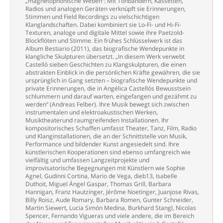
„magnetophonische Weben“: Mit Tonbändern, Kassetten,
Radios und analogen Geräten verknüpft sie Erinnerungen,
Stimmen und Field Recordings zu vielschichtigen
Klanglandschaften. Dabei kombiniert sie Lo-Fi- und Hi-Fi-
Texturen, analoge und digitale Mittel sowie ihre Paetzold-
Blockflöten und Stimme. Ein frühes Schlüsselwerk ist das
Album Bestiario (2011), das biografische Wendepunkte in
klangliche Skulpturen übersetzt. „In diesem Werk verwebt
Castelló sieben Geschichten zu Klangskulpturen, die einen
abstrakten Einblick in die persönlichen Kräfte gewähren, die sie
ursprünglich in Gang setzten – biografische Wendepunkte und
private Erinnerungen, die in Angélica Castellós Bewusstsein
schlummern und darauf warten, eingefangen und gezähmt zu
werden“ (Andreas Felber). Ihre Musik bewegt sich zwischen
instrumentalen und elektroakustischen Werken,
Musiktheaterund raumgreifenden Installationen. Ihr
kompositorisches Schaffen umfasst Theater, Tanz, Film, Radio
und Klanginstallationen, die an der Schnittstelle von Musik,
Performance und bildender Kunst angesiedelt sind. Ihre
künstlerischen Kooperationen sind ebenso umfangreich wie
vielfältig und umfassen Langzeitprojekte und
improvisatorische Begegnungen mit Künstlern wie Sophie
Agnel, Gudinni Cortina, Mario de Vega, dieb13, Isabelle
Duthoit, Miguel Ángel Gaspar, Thomas Grill, Barbara
Hannigan, Franz Hautzinger, Jérôme Noetinger, Juanjose Rivas,
Billy Roisz, Aude Romary, Barbara Romen, Gunter Schneider,
Martin Siewert, Lucia Simón Medina, Burkhard Stangl, Nicolas
Spencer, Fernando Vigueras und viele andere, die im Bereich