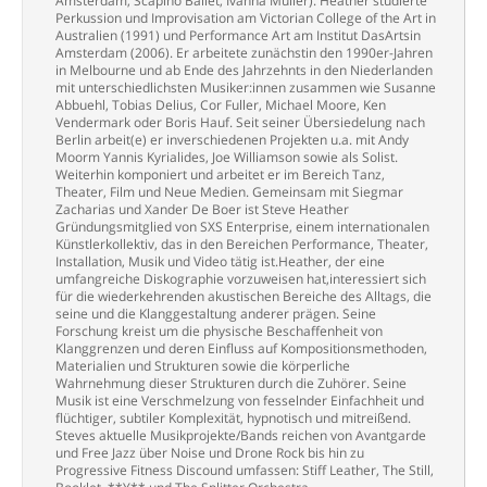
Amsterdam, Scapino Ballet, Ivanna Müller). Heather studierte
Perkussion und Improvisation am Victorian College of the Art in
Australien (1991) und Performance Art am Institut DasArtsin
Amsterdam (2006). Er arbeitete zunächstin den 1990er-Jahren
in Melbourne und ab Ende des Jahrzehnts in den Niederlanden
mit unterschiedlichsten Musiker:innen zusammen wie Susanne
Abbuehl, Tobias Delius, Cor Fuller, Michael Moore, Ken
Vendermark oder Boris Hauf. Seit seiner Übersiedelung nach
Berlin arbeit(e) er inverschiedenen Projekten u.a. mit Andy
Moorm Yannis Kyrialides, Joe Williamson sowie als Solist.
Weiterhin komponiert und arbeitet er im Bereich Tanz,
Theater, Film und Neue Medien. Gemeinsam mit Siegmar
Zacharias und Xander De Boer ist Steve Heather
Gründungsmitglied von SXS Enterprise, einem internationalen
Künstlerkollektiv, das in den Bereichen Performance, Theater,
Installation, Musik und Video tätig ist.Heather, der eine
umfangreiche Diskographie vorzuweisen hat,interessiert sich
für die wiederkehrenden akustischen Bereiche des Alltags, die
seine und die Klanggestaltung anderer prägen. Seine
Forschung kreist um die physische Beschaffenheit von
Klanggrenzen und deren Einfluss auf Kompositionsmethoden,
Materialien und Strukturen sowie die körperliche
Wahrnehmung dieser Strukturen durch die Zuhörer. Seine
Musik ist eine Verschmelzung von fesselnder Einfachheit und
flüchtiger, subtiler Komplexität, hypnotisch und mitreißend.
Steves aktuelle Musikprojekte/Bands reichen von Avantgarde
und Free Jazz über Noise und Drone Rock bis hin zu
Progressive Fitness Discound umfassen: Stiff Leather, The Still,