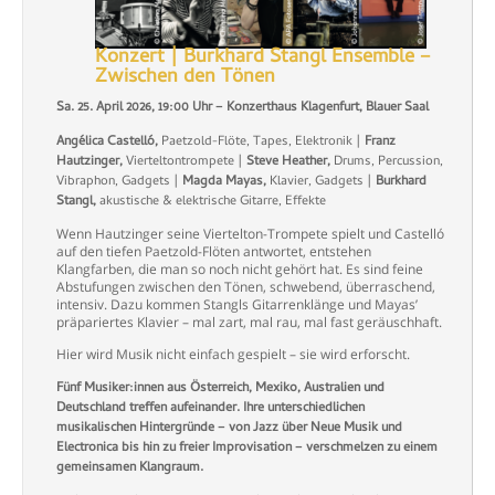
Konzert | Burkhard Stangl Ensemble –
Zwischen den Tönen
Sa. 25. April 2026, 19:00 Uhr – Konzerthaus Klagenfurt, Blauer Saal
Angélica Castelló,
Paetzold-Flöte, Tapes, Elektronik |
Franz
Hautzinger,
Vierteltontrompete |
Steve Heather,
Drums, Percussion,
Vibraphon, Gadgets |
Magda Mayas,
Klavier, Gadgets |
Burkhard
Stangl,
akustische & elektrische Gitarre, Effekte
Wenn Hautzinger seine Viertelton-Trompete spielt und Castelló
auf den tiefen Paetzold-Flöten antwortet, entstehen
Klangfarben, die man so noch nicht gehört hat. Es sind feine
Abstufungen zwischen den Tönen, schwebend, überraschend,
intensiv. Dazu kommen Stangls Gitarrenklänge und Mayas’
präpariertes Klavier – mal zart, mal rau, mal fast geräuschhaft.
Hier wird Musik nicht einfach gespielt – sie wird erforscht.
Fünf Musiker:innen aus Österreich, Mexiko, Australien und
Deutschland treffen aufeinander. Ihre unterschiedlichen
musikalischen Hintergründe – von Jazz über Neue Musik und
Electronica bis hin zu freier Improvisation – verschmelzen zu einem
gemeinsamen Klangraum.