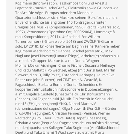
Koglmann (Improvisation, Jazzkomposition) und Anestis
Logothetis (musikalischeGrafik, Elektronik) sowie Gruppen wie
TonArt, Die Vögel Europas oder dem Monoblue
Quartetentschloss er sich, Musik zu seinem Beruf zu machen.
Er veröffentlichte bislang über 140 Tonträger,darunter
Ereignislose Musik (Kompositionen, 1996), Récital (Gitarre solo,
1997), Venusmond (Operohne Ort, 2000/2004), Hommage à
moi (Kompositionen, 2011), Unfinished. For William
Turner,painter (E-Gitarre solo, 2013) und ZWÖLF (E-Gitarre
solo, LP 2018). Er konzertierte am Beginn seinerKarriere neben
Koglmann wiederholt mit Hannes Löschel (ereb afrik), Max
Nagl und Josef Novotny(Lunatic Fringe), arbeitet(e) späterhin u.
a. mit den Gruppen Maxixe (u.a mit Donna Wagner-
Molinari,Oskar Aichinger, Charlie Fischer, Susanna Heilmayr
und Radu Malfatti), Polwechsel, efzeg (mit BorisHauf, Martin
Siewert, dieb13, Billy Roisz), Extended Heritage (u.a. mit Eva
Reiter und John Butcher)und ZIMT (mit A. Castelló, K.
Fagaschinski, Barbara Romen, Gunter Schneider). Er
kooperiert(e)musikalisch insbesondere in Duobesetzungen, u.
a. mit Angélica Castelló (Chesterfield), ChristofKurzmann
(Schnee), Kai Fagaschinski (Musik. Ein Porträt in Sehnsucht),
dieb13 (EH), Joanna John(LYNX), Nenad Marković
(denominazione del sogno), Olga Neuwirth (For G.B. – Günter
Brus-Offenlegungen), Christian Fennesz (Venice), Werner
Raditschnig (Roll Over), Steve Bates(Hopefullnessness),
Cristián Alvear (Pequeños fragmentos de una música discreta),
mit denjapanischen Kollegen Taku Sugimoto (An Oldfashioned
Duett) und Taku Unami (I Was) sowie zuletztmit Franz