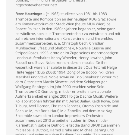
Booklet, **Y** und The Splitter Orchestra.
https://steveheather.net/
(* 1963) studierte von 1981 bis 1983
Franz Hautzinger –
Trompete und Komposition an der heutigen
KUG Graz sowie
am Konservatorium der Stadt Wien (heute MUK Wien) bei
Robert Politzer. In den 1980er-Jahren begann er, seine ganz
persönliche, spezielle Trompetentechnik zu entwickeln und mit
zahlreichen internationalen Künstler:innen und Ensembles
zusammenzuarbeiten, u. a. Christoph Cech, Christian
Mühlbacher, Efzeg und Shabotinski, Nouvelle Cuisine und
Striped Roses. 1995 lernte er im Zuge seines mehrmonatigen
London-Aufenthaltes Kenny Wheeler, Henry Lowther, John
Russell und Steve Noble kennen, deren Impulse für ihn
wesentlich waren. Er spielte in dieser Zeit Quartett mit Helge
Hinteregger (Duo ZOSB; 1994: Zong of Se Boboolink), Oren
Marshall und Steve Noble sowie im Trio Speakers’ Corner mit
dem Gitarristen Martin Siewert und dem Schlagzeuger
Wolfgang Reisinger. Im Jahr 2000 erschien seine Solo-
Trompeten-CD Gomberg, mit der er breite internationale
Aufmerksamkeit erlangte; 2001 folgte Dachte Musik. Weitere
Kollaborationen führten ihn mit Derek Bailey, Keith Rowe, John
Tilbury, Axel Dörner, Christian Fennesz, Otomo Yoshihide und
Sachiko M, mit Boris Hauf, Mia Zabelka und dem Max Nagl
Ensemble sowie dem London Improvisers Orchestra
zusammen; seit 2013 arbeitet er zudem im Duo mit der
Klarinettistin Isabelle Duthoit. leitet die Band URUK zusammen
mit Isabelle Duthoit, Hamid Drake und Michael Zerang und
spielte und nahm mit dem Berliner Ensemble „Zeitkratzer“,