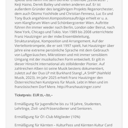
Keiji Haino, Derek Bailey und vielen anderen auf. Er ist
außerdem Gründer des langjährigen Projekts Regenorchester,
dem auch Otomo Yoshihide und Christian Fennesz, Luc Ex und
Tony Buck angehören.Kompositionsaufträge erhielt er u. a.
vom Klangforum Wien und Schönbergcenter Wien. Auftritte
führen ihn immer wieder nach Berlin, London oder Beirut, nach
New York, Chicago und Tokio. Von 1989 bis 2008 unterrichtete
Franz Hautzinger an der mdw Ensembleleitung,
Strukturanalyse, Komposition und Arrangement. Auf der
Vierteltontrompete, die er seit 1997 spielt, hat Hautzinger über
Jahre eine extreme persönliche Sprache mit dem Gebrauch
von Luftgeräuschen, Mikrotönen und mit immer sensiblem
Umgang mit der musikalischen Form entwickelt. Er gilt in
dieser Hinsicht international als stilbildender Pionier. Auf
zahlreichen Alben ist seine Musik bestens dokumentiert,
zuletzt auf der Duo LP mit Burkhard Stangl „A SHIP“ (Nahfeld
Musik, 2023). Im Jahr 2025 erhielt Franz Hautzinger den
Österreichischen Kunstpreis für Musik. Lebt in Wien und im
französischem Dorf Mere. http://franzhautzinger.com/
Ticketpreis: EUR 15,–/10,–
Ermäßigung für Jugendliche bis zu 18 Jahre, Studenten,
Lehrlinge, Zivil- und Präsenzdiener und Senioren.
Ermäßigung für Ö1-Club Mitglieder (10%)
Ermäßigung für Kärnten – KulturPass und Kärnten Kultur Card