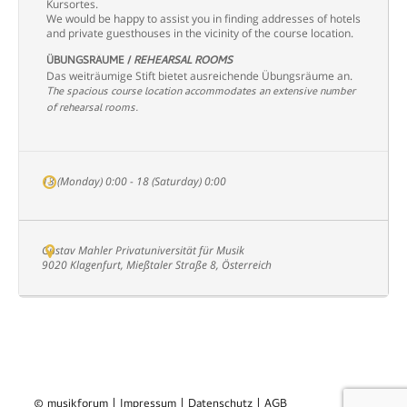
Kursortes.
We would be happy to assist you in finding addresses of hotels
and private guesthouses in the vicinity of the course location.
ÜBUNGSRÄUME /
REHEARSAL ROOMS
Das weiträumige Stift bietet ausreichende Übungsräume an.
The spacious course location accommodates an extensive number
of rehearsal rooms.
13 (Monday) 0:00 - 18 (Saturday) 0:00
Gustav Mahler Privatuniversität für Musik
9020 Klagenfurt, Mießtaler Straße 8, Österreich
© musikforum |
Impressum
|
Datenschutz
|
AGB