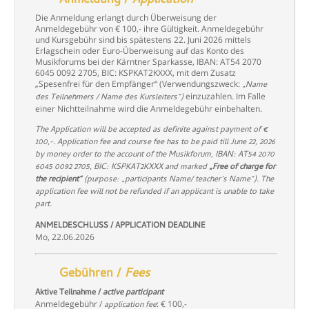
Anmeldung /
Application
Die Anmeldung erlangt durch Überweisung der
Anmeldegebühr von € 100,- ihre Gültigkeit. Anmeldegebühr
und Kursgebühr sind bis spätestens 22. Juni 2026 mittels
Erlagschein oder Euro-Überweisung auf das Konto des
Musikforums bei der Kärntner Sparkasse, IBAN: AT54 2070
6045 0092 2705, BIC: KSPKAT2KXXX, mit dem Zusatz
„Spesenfrei für den Empfänger“ (Verwendungszweck:
„Name
einzuzahlen. Im Falle
des Teilnehmers / Name des Kursleiters“)
einer Nichtteilnahme wird die Anmeldegebühr einbehalten.
The Application
will be accepted as definite against payment of €
100,-. Application fee and course fee has to be paid till June 22, 2026
by money order to the account of the Musikforum, IBAN: AT54 2070
6045 0092 2705, BIC: KSPKAT2KXXX and marked
„Free of charge for
the recipient“
(purpose: „participants Name/ teacher’s Name“). The
application fee will not be refunded if an applicant is unable to take
part
.
ANMELDESCHLUSS / APPLICATION DEADLINE
Mo, 22.06.2026
Gebühren /
Fees
Aktive Teilnahme /
active participant
Anmeldegebühr /
: € 100,-
application fee