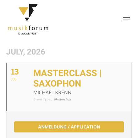
Skip
to
Menu
main
content
JULY, 2026
13
MASTERCLASS |
JUL
SAXOPHON
MICHAEL KRENN
Event Type :
Masterclass
ANMELDUNG / APPLICATION