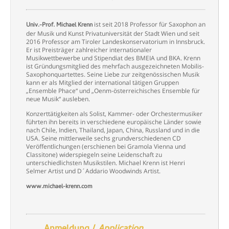
ist seit 2018 Professor für Saxophon an
Univ.-Prof. Michael Krenn
der Musik und Kunst Privatuniversität der Stadt Wien und seit
2016 Professor am Tiroler Landeskonservatorium in Innsbruck.
Er ist Preisträger zahlreicher internationaler
Musikwettbewerbe und Stipendiat des BMEIA und BKA. Krenn
ist Gründungsmitglied des mehrfach ausgezeichneten Mobilis-
Saxophonquartettes. Seine Liebe zur zeitgenössischen Musik
kann er als Mitglied der international tätigen Gruppen
„Ensemble Phace“ und „Oenm-österreichisches Ensemble für
neue Musik“ ausleben.
Konzerttätigkeiten als Solist, Kammer- oder Orchestermusiker
führten ihn bereits in verschiedene europäische Länder sowie
nach Chile, Indien, Thailand, Japan, China, Russland und in die
USA. Seine mittlerweile sechs grundverschiedenen CD
Veröffentlichungen (erschienen bei Gramola Vienna und
Classitone) widerspiegeln seine Leidenschaft zu
unterschiedlichsten Musikstilen. Michael Krenn ist Henri
Selmer Artist und D´Addario Woodwinds Artist.
www.michael-krenn.com