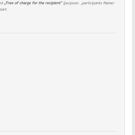
ed
„Free of charge for the recipient“
(purpose: „participants Name/
part
.