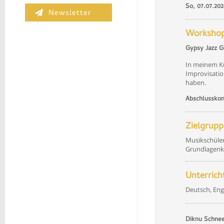
So, 07.07.202
Newsletter
Worksho
Gypsy Jazz G
In meinem Ku
Improvisatio
haben.
Abschlusskonz
Zielgrupp
Musikschüler
Grundlagenk
Unterrich
Deutsch, Eng
Diknu Schne