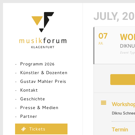
Skip
to
JULY, 2
main
content
07
WOR
JUL
DIKNU
Event Typ
Programm 2026
Künstler & Dozenten
Gustav Mahler Preis
Kontakt
Geschichte
Workshop
Presse & Medien
Diknu Schne
Partner
Tickets
Termin