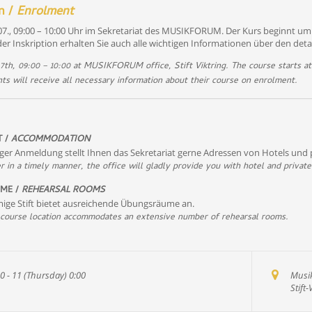
on /
Enrolment
07., 09:00 – 10:00 Uhr im Sekretariat des MUSIKFORUM. Der Kurs beginnt um 
r Inskription erhalten Sie auch alle wichtigen Informationen über den detail
7th, 09:00 – 10:00 at MUSIKFORUM office, Stift Viktring. The course starts at
nts will receive all necessary information about their course on enrolment.
 /
ACCOMMODATION
tiger Anmeldung stellt Ihnen das Sekretariat gerne Adressen von Hotels und
er in a timely manner, the office will gladly provide you with hotel and priva
ME /
REHEARSAL ROOMS
ige Stift bietet ausreichende Übungsräume an.
 course location accommodates an extensive number of rehearsal rooms.
0 - 11 (Thursday) 0:00
Musik
Stift