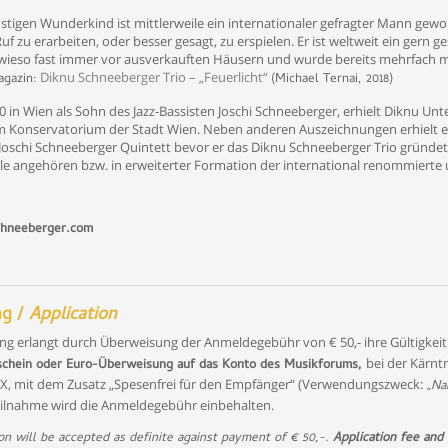
stigen Wunderkind ist mittlerweile ein internationaler gefragter Mann gewor
uf zu erarbeiten, oder besser gesagt, zu erspielen. Er ist weltweit ein gern g
wieso fast immer vor ausverkauften Häusern und wurde bereits mehrfach m
Diknu Schneeberger Trio – „Feuerlicht“
gazin:
(Michael Ternai, 2018)
in Wien als Sohn des Jazz-Bassisten Joschi Schneeberger, erhielt Diknu Unte
am Konservatorium der Stadt Wien. Neben anderen Auszeichnungen erhielt er 2
Joschi Schneeberger Quintett bevor er das Diknu Schneeberger Trio gründete
le angehören bzw. in erweiterter Formation der international renommierte u
hneeberger.com
g /
Application
g erlangt durch Überweisung der Anmeldegebühr von € 50,- ihre Gültigkeit
bei der Kärnt
gschein oder Euro-Überweisung auf das Konto des
Musikforums,
, mit dem Zusatz „Spesenfrei für den Empfänger“ (Verwendungszweck:
„Na
eilnahme wird die Anmeldegebühr einbehalten.
ion
will be accepted as definite against payment of € 50,-.
Application fee and 