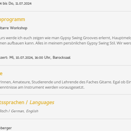
4 bis Do, 11.07.2024
pprogramm
itarre Workshop
rs werde ich euch zeigen wie man Gypsy Swing Grooves erlernt, Hauptmelo
nen aufbauen kann. Alles in meinem persönlichen Gypsy Swing Stil. Wir we
ert: Mi, 10.07.2024, 16:00 Uhr, Barocksaal
e
Innen, Amateure, Studierende und Lehrende des Faches Gitarre. Egal ob Eins
enntnisse am Instrument werden vorausgesetzt.
tssprachen /
Languages
lisch /
German, English
eberger