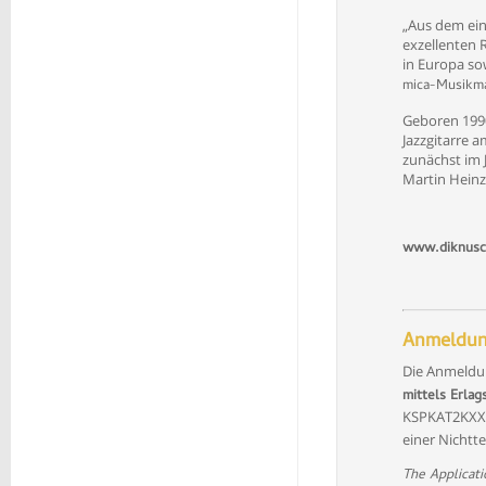
„Aus dem ein
exzellenten R
in Europa so
mica-Musikma
Geboren 1990 
Jazzgitarre 
zunächst im 
Martin Heinz
www.diknusc
Anmeldun
Die Anmeldun
mittels Erla
KSPKAT2KXXX
einer Nichtt
The Applicat