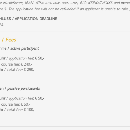
he Musikforum, IBAN: AT54 2070 6045 0092 2705, BIC: KSPKAT2KXXX and mark
e“). The application fee will not be refunded if an applicant is unable to take 
LUSS / APPLICATION DEADLINE
24
 /
Fees
ahme /
active participant
ühr /
: € 50,-
application fee
course fee: € 240,-
r /
€ 290,-
total fee:
en /
passive participants
ühr /
: € 50,-
application fee
course fee: € 50,-
r /
€ 100,-
total fee: