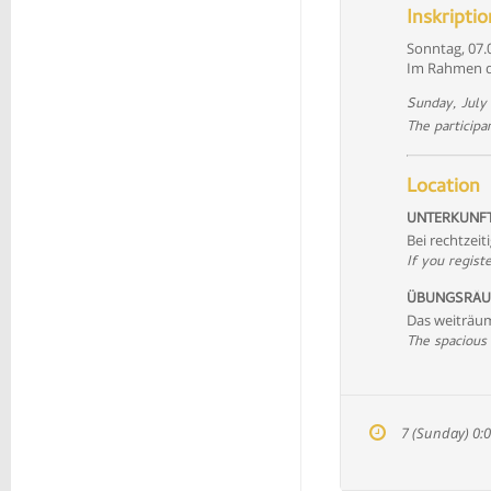
Inskripti
Sonntag, 07.
Im Rahmen de
Sunday, July 
The participa
Location
UNTERKUNFT
Bei rechtzei
If you regist
ÜBUNGSRÄU
Das weiträum
The spacious
7 (Sunday) 0:0