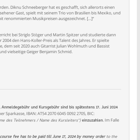
den. Diknu Schneeberger hat es geschafft, sich allerorts einen
esehener Gast, spielt mit seinem Trio von Brasilien bis Mexiko, und
it renommierten Musikpreisen ausgezeichnet. […]“
rricht bei Striglo Stöger und Martin Spitzer und studierte dann
004 den Hans-Koller-Preis als Talent des Jahres. Er spielte
, dem seit 2020 auch Gitarrist Julian Wohlmuth und Bassist
nd vielseitige Geiger Benjamin Schmid.
.
Anmeldegebühr und Kursgebühr sind bis spätestens 17. Juni 2024
ner Sparkasse, IBAN: AT54 2070 6045 0092 2705, BIC:
. Im Falle
me des Teilnehmers / Name des Kursleiters“)
einzuzahlen
course fee has to be paid till June 17, 2024 by money order
to the